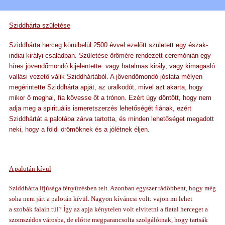
Sziddhárta születése
Sziddhárta herceg körülbelül 2500 évvel ezelőtt született egy észak-
indiai királyi családban. Születése örömére rendezett ceremónián egy
híres jövendőmondó kijelentette: vagy hatalmas király, vagy kimagasló
vallási vezető válik Sziddhártából. A jövendőmondó jóslata mélyen
megérintette Sziddhárta apját, az uralkodót, mivel azt akarta, hogy
mikor ő meghal, fia kövesse őt a trónon. Ezért úgy döntött, hogy nem
adja meg a spirituális ismeretszerzés lehetőségét fiának, ezért
Sziddhártát a palotába zárva tartotta, és minden lehetőséget megadott
neki, hogy a földi örömöknek és a jólétnek éljen.
A palotán kívül
Sziddhárta ifjúsága fényűzésben telt. Azonban egyszer rádöbbent, hogy még
soha nem járt a palotán kívül. Nagyon kíváncsi volt: vajon mi lehet
a szobák falain túl? Így az apja kénytelen volt elvitetni a fiatal herceget a
szomszédos városba, de előtte megparancsolta szolgálóinak, hogy tartsák