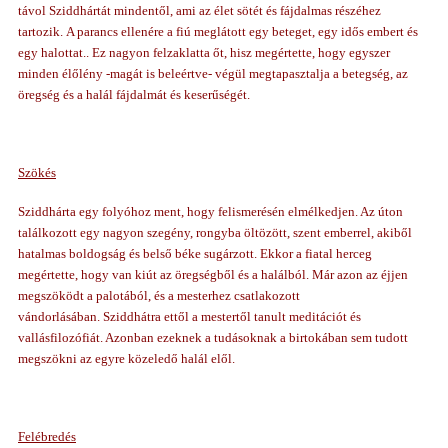
távol Sziddhártát mindentől, ami az élet sötét és fájdalmas részéhez
tartozik. A parancs ellenére a fiú meglátott egy beteget, egy idős embert és
egy halottat.. Ez nagyon felzaklatta őt, hisz megértette, hogy egyszer
minden élőlény -magát is beleértve- végül megtapasztalja a betegség, az
öregség és a halál fájdalmát és keserűségét.
Szökés
Sziddhárta egy folyóhoz ment, hogy felismerésén elmélkedjen. Az úton
találkozott egy nagyon szegény, rongyba öltözött, szent emberrel, akiből
hatalmas boldogság és belső béke sugárzott. Ekkor a fiatal herceg
megértette, hogy van kiút az öregségből és a halálból. Már azon az éjjen
megszöködt a palotából, és a mesterhez csatlakozott
vándorlásában. Sziddhátra ettől a mestertől tanult meditációt és
vallásfilozófiát. Azonban ezeknek a tudásoknak a birtokában sem tudott
megszökni az egyre közeledő halál elől.
Felébredés