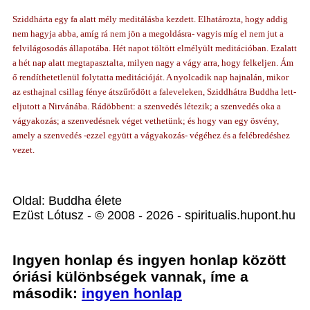
Sziddhárta egy fa alatt mély meditálásba kezdett. Elhatározta, hogy addig
nem hagyja abba, amíg rá nem jön a megoldásra- vagyis míg el nem jut a
felvilágosodás állapotába. Hét napot töltött elmélyült meditációban. Ezalatt
a hét nap alatt megtapasztalta, milyen nagy a vágy arra, hogy felkeljen. Ám
ő rendíthetetlenül folytatta meditációját. A nyolcadik nap hajnalán, mikor
az esthajnal csillag fénye átszűrődött a faleveleken, Sziddhátra Buddha lett-
eljutott a Nirvánába. Rádöbbent: a szenvedés létezik; a szenvedés oka a
vágyakozás; a szenvedésnek véget vethetünk; és hogy van egy ösvény,
amely a szenvedés -ezzel együtt a vágyakozás- végéhez és a felébredéshez
vezet.
Oldal: Buddha élete
Ezüst Lótusz - © 2008 - 2026 - spiritualis.hupont.hu
Ingyen honlap és ingyen honlap között
óriási különbségek vannak, íme a
második:
ingyen honlap