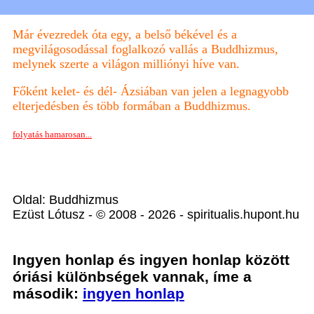
Már évezredek óta egy, a belső békével és a
megvilágosodással foglalkozó vallás a Buddhizmus,
melynek szerte a világon milliónyi híve van.
Főként kelet- és dél- Ázsiában van jelen a legnagyobb
elterjedésben és több formában a Buddhizmus.
folyatás hamarosan...
Oldal: Buddhizmus
Ezüst Lótusz - © 2008 - 2026 - spiritualis.hupont.hu
Ingyen honlap és ingyen honlap között
óriási különbségek vannak, íme a
második:
ingyen honlap